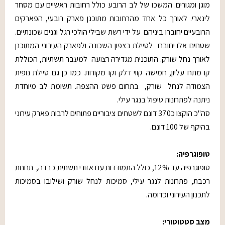
מוגן ומגורים. המשכו של לב הרובע כולל רחובות ראשיים עם מסחר
לינארי. לאורך כל אחד מהרחובות מתוכנן פארק רובעי, הפארקים
הרובעיים יחוברו ביניהם על ידי רשת שבילי הולכי רגל וגנים שכונתיים.
שטחים אלו יחוברו לטיילת בצפון השכונה ולפארק העירוני המתוכנן
לאורך נחל שורק. התוכנית מגדירה רצועה למעבר תשתיות, הכוללת
קו מתח עליון, חמישה קווי דלק וקו מקורות. כמו כן גם טיילת נופית
הצמודה לנחל שורק, בתחום פשט ההצפה. תשומת לב מיוחדת
ניתנה לפתרונות טיפול בנגר עילי.
סה"כ הוקצו כ370 דונם לשטחים ציבוריים פתוחים לרבות פארק עירוני
בהיקף של 100 דונם.
טופוגרפיה:
טופוגרפיה עד 12%, כולל התמודדות עם אזורי תשתית כבדה, תחנות
רכבת, פתרונות לנגר עילי, סמיכות לנחל שורק ושילובו בסמיכות
לתכנון העירוני וכדומה.
מצב סטטוטורי: