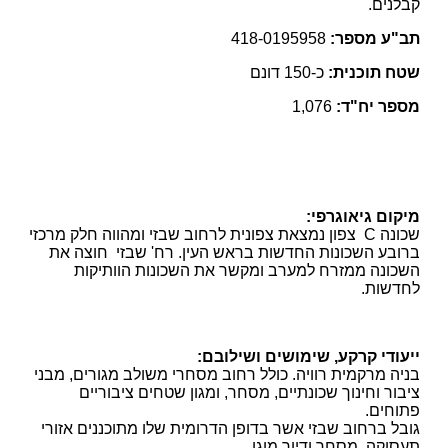
קבלנים.
תב"ע מספר:
418-0195958
שטח תוכנית:
כ-150 דונם
מספר יח"ד:
1,076
מיקום גיאוגרפי:
שכונה C צפון נמצאת צפונית לרחוב שבזי ומהווה חלק מרכזי
ברובע השכונות החדשות בראש העין. רח' שבזי חוצה את
השכונה ממזרח למערב ומקשר את השכונות הוותיקות
לחדשות.
ייעודי קרקע, שימושים ושילובם:
בניה מרקמית רוויה. כולל רחוב מסחרי משולב מגורים, מבני
ציבור וחינוך שכונתיים, מסחר, ומגון שטחים ציבוריים
פתוחים.
גובל ברחוב שבזי אשר בדופן הדרומית שלו מתוכננים אזורי
תעסוקה, מסחר ודיור מוגן.