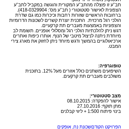
תב"ע זו פוצלה מהתב"ע המקורית והוגשה במקביל לתב"ע
הצפונית לאישור סטטוטורי ( תב"ע מס': 418-0329904).
ברחובות הראשיים שזורות רחבות וכיכרות כמו גם שדרת
הולכי רגל מרכזית. התכנית יוצרת קשרים לשכונות הדרומיות
והצפוניות באמצעות מעברים תת קרקעיים.
דגש ניתן להלכתיות הולכי רגל ומסלולי אופניים. תשומת לב
מיוחדת ניתנה לניצול מיטבי של הנוף. אותרו כיפות ואתרים
ארכיאולוגיים בהמשך ודגש מיוחד ניתן לחזוק את מארג צירי
המבט.
טופוגרפיה:
השיפועים משתנים כולל אזורים מעל 12%. בתוכנית
משולבים מעברים תת קרקעים.
מצב סטטוטורי:
אישור להפקדה: 08.10.2015
מתן תוקף: 27.10.2016
בינוי פיתוח 1:500 + ליווי קבלנים
הפרויקט הקודם
שכונת נח, אופקים