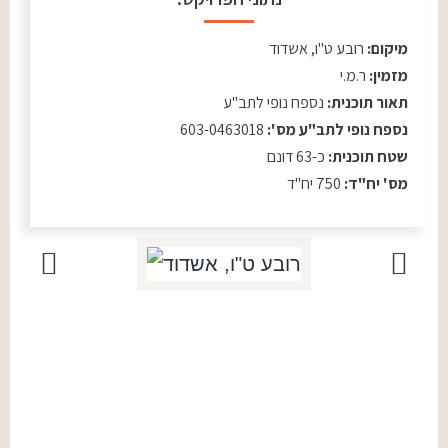
מיקום:
רובע ט"ו, אשדוד
מזמין:
ר.מ.י
תאור תוכנית:
נספח נופי לתב"ע
נספח נופי לתב"ע מס':
603-0463018
שטח תוכנית:
כ-63 דונם
מס' יח"ד:
750 יח"ד