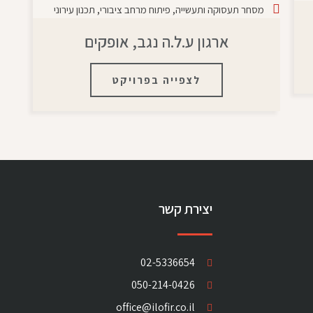
מסחר תעסוקה ותעשייה
,
פיתוח מרחב ציבורי
,
תכנון עירוני
ארגון ע.ל.ה נגב, אופקים
לצפייה בפרויקט
יצירת קשר
02-5336654
050-214-0426
office@ilofir.co.il