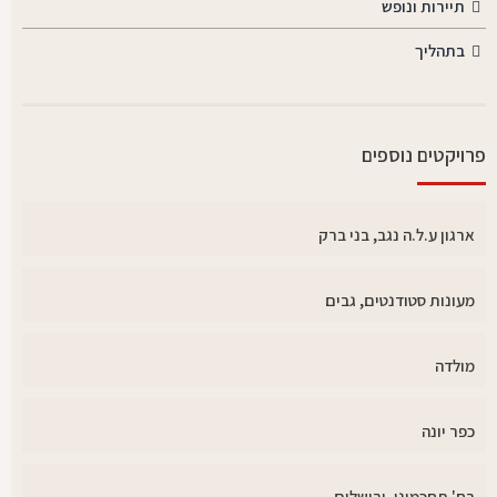
תיירות ונופש
בתהליך
פרויקטים נוספים
ארגון ע.ל.ה נגב, בני ברק
מעונות סטודנטים, גבים
מולדה
כפר יונה
רח' תחכמוני, ירושלים